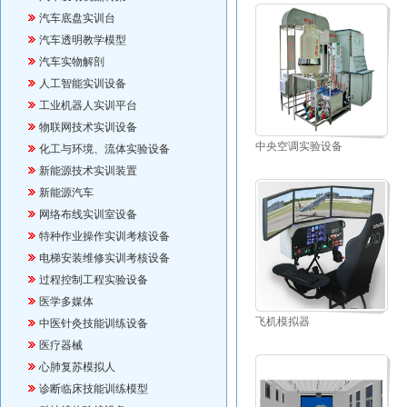
汽车底盘实训台
汽车透明教学模型
汽车实物解剖
人工智能实训设备
工业机器人实训平台
物联网技术实训设备
中央空调实验设备
化工与环境、流体实验设备
新能源技术实训装置
新能源汽车
网络布线实训室设备
特种作业操作实训考核设备
电梯安装维修实训考核设备
过程控制工程实验设备
医学多媒体
飞机模拟器
中医针灸技能训练设备
医疗器械
心肺复苏模拟人
诊断临床技能训练模型