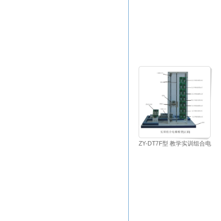
ZY-DT7F型 教学实训组合电