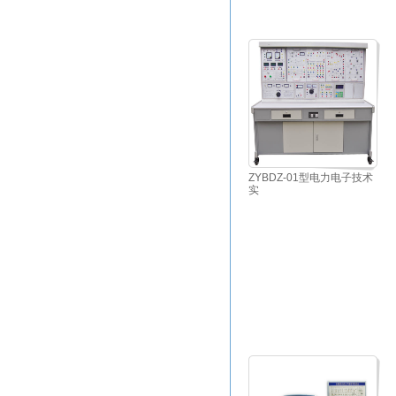
ZYBDZ-01型电力电子技术
实