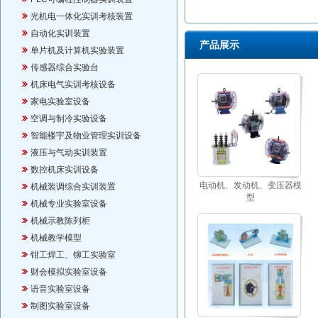
光机电一体化实训考核装置
自动化实训装置
产品展示
单片机及计算机实验装置
传感器综合实验台
机床电气实训考核设备
家电实验室设备
空调与制冷实验设备
智能楼宇及物业管理实训设备
液压与气动实训装置
数控机床实训设备
电动机、发动机、变压器模
机械装调综合实训装置
型
机械专业实验室设备
机械示教陈列柜
机械教学模型
钳工焊工、铆工实验室
财会模拟实验室设备
语音实验室设备
制图实验室设备