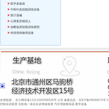
医学多媒体
中医针灸技能训练设备
医疗器械
心肺复苏模拟人
诊断临床技能训练模型
科技馆体验馆设备
友情链接：
京公网安备11011502006026号
公安
备案信息：京ICP备09069074号-
控制实训装置
光机电一体化实训考核装置
汽车驾驶模拟器
教学设备