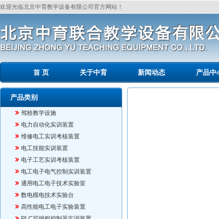
欢迎光临北京中育教学设备有限公司官方网站！
首 页
关于中育
新闻动态
产品中
产品类别
驾校教学设施
电力自动化实训装置
维修电工实训考核装置
电工技能实训装置
电子工艺实训考核装置
电工电子电气控制实训装置
通用电工电子技术实验室
数电模电技术实验台
高性能电工电子实验装置
PLC可编程控制器实训装置