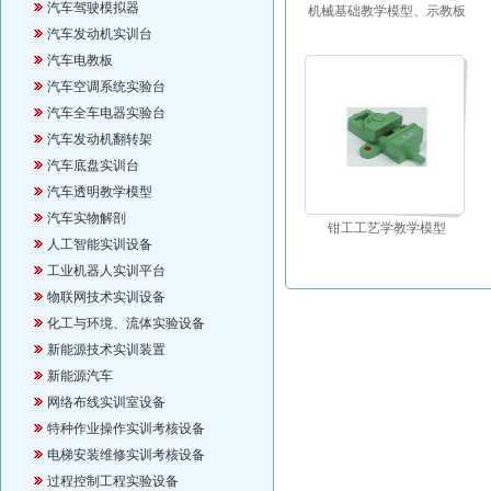
汽车驾驶模拟器
机械基础教学模型、示教板
汽车发动机实训台
汽车电教板
汽车空调系统实验台
汽车全车电器实验台
汽车发动机翻转架
汽车底盘实训台
汽车透明教学模型
汽车实物解剖
钳工工艺学教学模型
人工智能实训设备
工业机器人实训平台
物联网技术实训设备
化工与环境、流体实验设备
新能源技术实训装置
新能源汽车
网络布线实训室设备
特种作业操作实训考核设备
电梯安装维修实训考核设备
过程控制工程实验设备