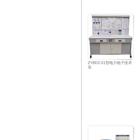
ZYBDZ-01型电力电子技术
实